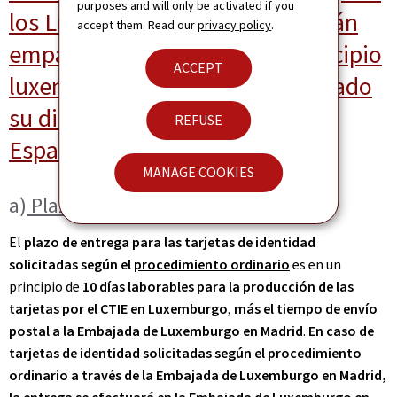
purposes and will only be activated if you
los Luxemburgueses que no están
accept them. Read our
privacy policy
.
empadronados en ningún municipio
ACCEPT
luxemburgués y que han registrado
su dirección habitual actual en
REFUSE
España en el RNPP)
MANAGE COOKIES
a)
Plazos
El
plazo de entrega para las tarjetas de identidad
solicitadas según el
procedimiento ordinario
es en un
principio de
10 días laborables para la producción de las
tarjetas por el CTIE en Luxemburgo
,
más el tiempo de envío
postal a la Embajada de Luxemburgo en Madrid
.
En caso de
tarjetas de identidad solicitadas según el procedimiento
ordinario a través de la Embajada de Luxemburgo en Madrid,