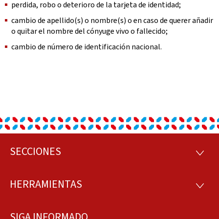
perdida, robo o deterioro de la tarjeta de identidad;
cambio de apellido(s) o nombre(s) o en caso de querer añadir
o quitar el nombre del cónyuge vivo o fallecido;
cambio de número de identificación nacional.
SECCIONES
Pie
SECCI
de
HERRAMIENTAS
HERRA
página
SIGA INFORMADO