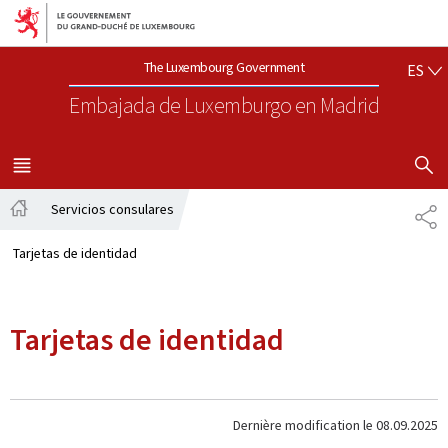
Aller au menu principal
Aller au contenu
ES
The Luxembourg Government
ES
Embajada de Luxemburgo
en Madrid
SHOW H
MENU
PRINCIPAL
Servicios consulares
PA
Página
principal
Tarjetas de identidad
Tarjetas de identidad
Dernière modification le
08.09.2025