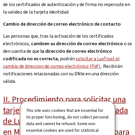
de los certificados de autenticación y de firma no repercute en
la validez de la tarjeta identidad.
Cambio de dirección de correo electrónico de contacto
Las personas que, tras la activación de los certificados
electrónicos,
cambien su dirección de correo electrónico
o se
den cuenta de que
la dirección de correo electrónico
codificada no es correcta
, podrán
solicitar a LuxTrust el
cambio de direccion de correo electrónico (Pdf)
. Recibirán
notificaciones relacionadas con su DNIe en una dirección
válida.
II. Procedimiento para solicitar una
tarjeta de identidad en la Embajada
This site uses cookies that are essential for
its proper functioning, do not collect personal
de Luxemburgo
data and cannot be refused. Some non-
en Madrid (únicamente posible para
essential cookies are used for statistical