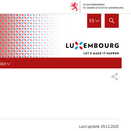
Lux
ESPAÑOL
ES
SHOW HIDE SEARCH
let's
mak
it
hap
N
ción
COMPA
Last update
29.12.2025