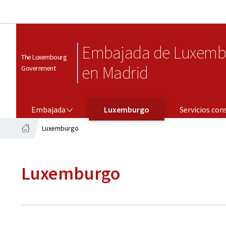
Embajada de Luxemb
The Luxembourg
en Madrid
Government
EMBAJADA
SERVICIOS CONSULARES
Embajada
Luxemburgo
Servicios con
Luxemburgo
Página
principal
Luxemburgo