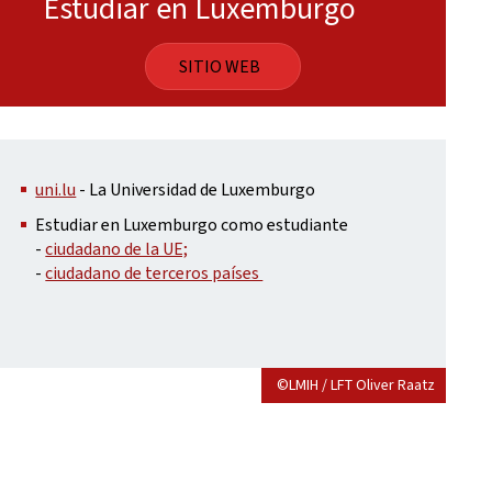
Estudiar en Luxemburgo
SITIO WEB
uni.lu
- La Universidad de Luxemburgo
Estudiar en Luxemburgo como estudiante
-
ciudadano de la UE;
-
ciudadano de terceros países
©LMIH / LFT Oliver Raatz