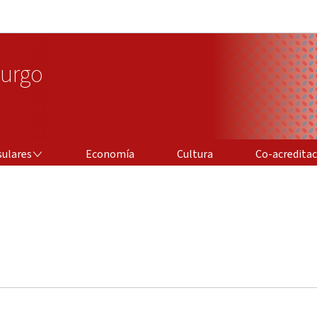
Aller au menu principal
Aller au contenu
urgo
CO-ACREDITACIÓ
sulares
Economía
Cultura
Co-acredita