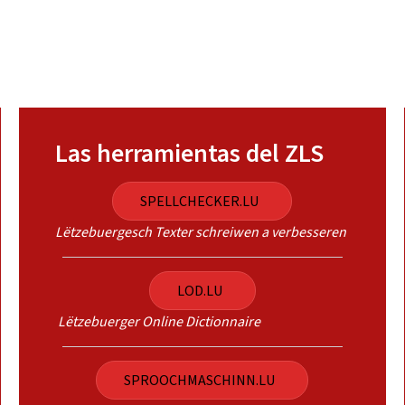
Las herramientas del ZLS
SPELLCHECKER.LU
Lëtzebuergesch Texter schreiwen a verbesseren
LOD.LU
Lëtzebuerger Online Dictionnaire
SPROOCHMASCHINN.LU