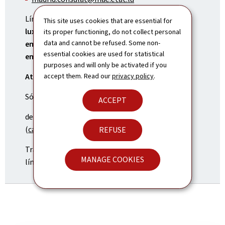
Línea de asistencia telefónica para
ciudadanos
This site uses cookies that are essential for
luxemburgueses, únicamente en caso de
its proper functioning, do not collect personal
data and cannot be refused. Some non-
emergencia fuera del horario de apertura de la
essential cookies are used for statistical
embajada: +352 247 72300
purposes and will only be activated if you
accept them. Read our
privacy policy
.
Atención al público
:
Sólo con cita previa (Tel.: + 34 91 435 91 64),
ACCEPT
de lunes a viernes, excepto días festivos
(
calendario laboral (Pdf)
)
REFUSE
Transporte público:
Núñez de Balboa
(metro
MANAGE COOKIES
líneas 5 y 9)