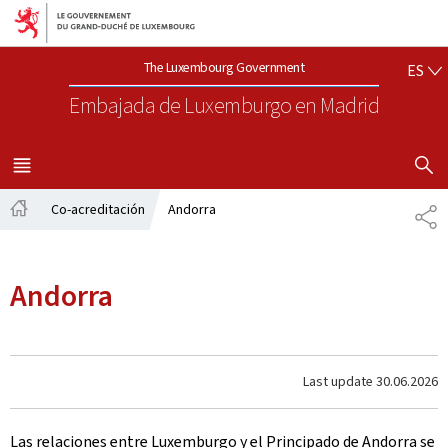
Aller au menu principal
Aller au contenu
ES
The Luxembourg Government
ES
Embajada de Luxemburgo
en Madrid
SHOW H
MENU
PRINCIPAL
Co-acreditación
Andorra
CO
Página
principal
Andorra
Last update
30.06.2026
Las relaciones entre Luxemburgo y el Principado de Andorra se