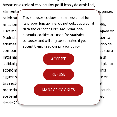
basan en excelentes vínculos políticos y de amistad,
alimentados por un diálogo constante. En 2025, ambos países
celebraron el 30.º aniversario del establecimiento de
This site uses cookies that are essential for
its proper functioning, do not collect personal
relaciones diplomáticas, establecidas el 7 de abril de 1995.
data and cannot be refused. Some non-
Luxemburgo está representado en Andorra por su embajada en
essential cookies are used for statistical
Madrid, acreditada ante las autoridades andorranas, y cuenta
purposes and will only be activated if you
además con un cónsul honorario en el Principado. El hecho de
accept them. Read our
privacy policy
.
compartir características comunes, como una fuerte apertura
internacional y una sociedad multicultural, contribuye a la
ACCEPT
calidad y la fluidez de los intercambios bilaterales. En el plano
económico, los intercambios entre Luxemburgo y Andorra
REFUSE
siguen siendo modestos y se concentran principalmente en
los sectores de los servicios, la industria alimentaria y el
material de transporte. En particular, las emisiones de deuda
MANAGE COOKIES
sostenible de Andorra cotizan en la Bolsa de Luxemburgo
desde 2021.