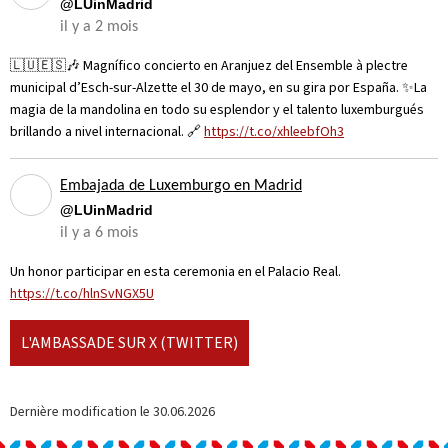
@LUinMadrid
il y a 2 mois
🇱🇺🇪🇸🎶 Magnífico concierto en Aranjuez del Ensemble à plectre
municipal d’Esch-sur-Alzette el 30 de mayo, en su gira por España. ✨La
magia de la mandolina en todo su esplendor y el talento luxemburgués
brillando a nivel internacional. 🔗
https://t.co/xhleebfOh3
Embajada de Luxemburgo en Madrid
@LUinMadrid
il y a 6 mois
Un honor participar en esta ceremonia en el Palacio Real.
https://t.co/hlnSvNGX5U
L'AMBASSADE SUR X (TWITTER)
Dernière modification le
30.06.2026