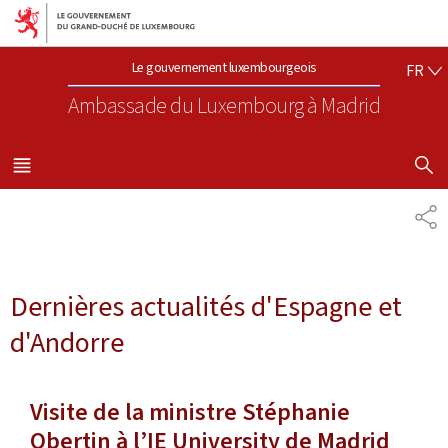
Aller au menu principal
Aller au contenu
FR
Le gouvernement luxembourgeois
FR
Ambassade du Luxembourg
à Madrid
AFFICHER
MENU
PRINCIPAL
PA
Dernières actualités d'Espagne et
d'Andorre
Visite de la ministre Stéphanie
Obertin à l’IE University de Madrid