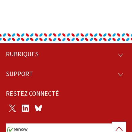
RUBRIQUES
Pied
RUBRI
de
SUPPORT
SUPP
page
RESTEZ CONNECTÉ
Twitter
LinkedIn
Bluesky
Haut