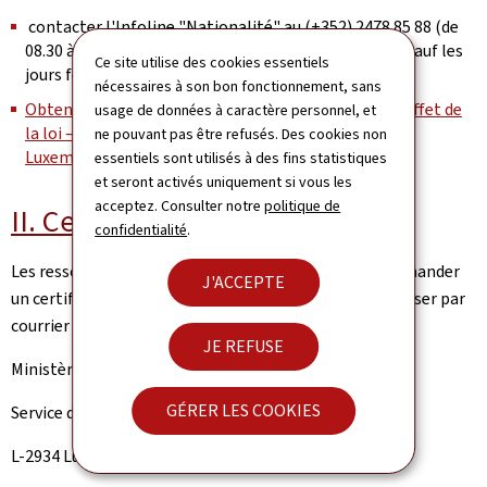
contacter l'Infoline "Nationalité" au (+352) 2478 85 88 (de
08.30 à 12.00 et de 13.30 à 17.00 du lundi au vendredi, sauf les
Ce site utilise des cookies essentiels
jours fériés).
nécessaires à son bon fonctionnement, sans
Obtenir la nationalité luxembourgeoise par le seul effet de
usage de données à caractère personnel, et
la loi — Citoyens — Guichet.lu - Guide administratif -
ne pouvant pas être refusés. Des cookies non
Luxembourg (public.lu)
essentiels sont utilisés à des fins statistiques
et seront activés uniquement si vous les
acceptez. Consulter notre
politique de
II. Certificat de nationalité
confidentialité
.
Les ressortissants luxembourgeois qui souhaitent demander
J'ACCEPTE
un certificat de nationalité en Espagne doivent s’adresser par
courrier au :
JE REFUSE
Ministère de la Justice
GÉRER LES COOKIES
Service de l'Indigénat
L-2934 Luxembourg.