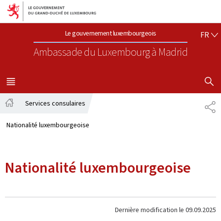
Aller au menu principal
Aller au contenu
FR
Le gouvernement luxembourgeois
FR
Ambassade du Luxembourg
à Madrid
AFFICHER
MENU
PRINCIPAL
Services consulaires
PA
Accueil
Nationalité luxembourgeoise
Nationalité luxembourgeoise
Dernière modification le
09.09.2025