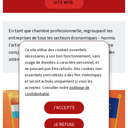
SITE WEB
En tant que chambre professionnelle, regroupant les
entreprises de tous les secteurs économiques – hormis
l’artisanat et l’agriculture – la Chambre de Commerce
Ce site utilise des cookies essentiels
conçoit sa raison d’être et son rôle dans la défense des
nécessaires à son bon fonctionnement, sans
intérêts des entreprises et de l'économie.
usage de données à caractère personnel, et
ne pouvant pas être refusés. Des cookies non
essentiels sont utilisés à des fins statistiques
et seront activés uniquement si vous les
acceptez. Consulter notre
politique de
confidentialité
.
J'ACCEPTE
JE REFUSE