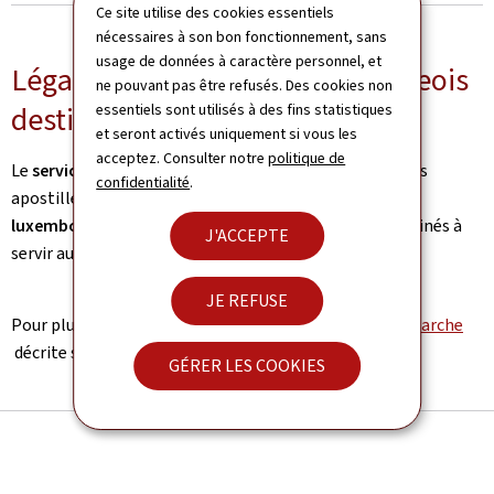
Ce site utilise des cookies essentiels
nécessaires à son bon fonctionnement, sans
usage de données à caractère personnel, et
Légaliser des actes luxembourgeois
ne pouvant pas être refusés. Des cookies non
destinés à l'étranger
essentiels sont utilisés à des fins statistiques
et seront activés uniquement si vous les
acceptez. Consulter notre
politique de
Le
service de légalisation
émet des légalisations et des
confidentialité
.
apostilles de signatures d’
autorités publiques
luxembourgeoises
appliquées sur des documents destinés à
J'ACCEPTE
servir auprès d’autorités publiques d’un
pays étranger
.
JE REFUSE
Pour plus d'explications, veuillez vous référer à la
démarche
décrite sur le portail Citoyens, guichet.lu.
GÉRER LES COOKIES