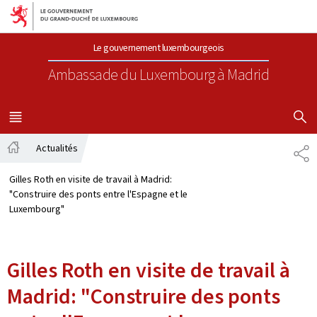
Aller au menu principal
Aller au contenu
Le gouvernement luxembourgeois
Ambassade du Luxembourg
à Madrid
AFFICHER
MENU
PRINCIPAL
Actualités
PA
Accueil
Gilles Roth en visite de travail à Madrid:
"Construire des ponts entre l'Espagne et le
Luxembourg"
Gilles Roth en visite de travail à
Madrid: "Construire des ponts