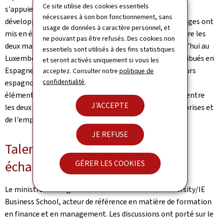
Ce site utilise des cookies essentiels
s'appuient sur la plateforme luxembourgeoise pour
nécessaires à son bon fonctionnement, sans
développer leurs activités transfrontalières. Ces échanges ont
usage de données à caractère personnel, et
mis en évidence la profondeur des interconnexions entre les
ne pouvant pas être refusés. Des cookies non
deux marchés: six banques espagnoles opèrent aujourd'hui au
essentiels sont utilisés à des fins statistiques
Luxembourg, 72% du volume des fonds étrangers distribués en
et seront activés uniquement si vous les
Espagne sont des fonds luxembourgeois et 33 émetteurs
acceptez. Consulter notre
politique de
confidentialité
.
espagnols sont cotés à la Bourse de Luxembourg. Ces
éléments confirment l'existence d'un pont structurel entre
J'ACCEPTE
les deux places, au bénéfice des épargnants, des entreprises et
de l'emploi.
JE REFUSE
Talents et éducation financière:
échanges avec IE University
GÉRER LES COOKIES
Le ministre s'est également entretenu avec IE University/IE
Business School, acteur de référence en matière de formation
en finance et en management. Les discussions ont porté sur le